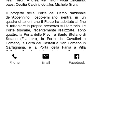
Team: arch. Andrea Meli, arch. Viola Cirigliano,
paes. Cecilia Caldini, dott.for. Michele Giunti
Il progetto delle Porte del Parco Nazionale
dell'Appennino Tosco-emiliano rientra in un
quadro di azioni che il Parco ha adottato al fine
di rafforzare la propria presenza sul territorio. Le
Porte toscane, recentemente realizzate, sono
quattro: la Porta delle Pievi, a Santo Stefano di
Sorano (Filattiera), la Porta dei Cavalieri a
Comano, la Porta dei Castelli a San Romano in
Garfagnana, e la Porta della Pania a Villa
Collemandina. I criteri adottati per il progetto
delle Porte sono stati la ricerca di una
semplicità e pulizia del linguaggio formale, la
Phone
Email
Facebook
modularità, la flessibilità delle soluzioni in
relazione ai diversi luoghi di intervento. Il
carattere di interfaccia delle Porte è stato uno
dei principali temi progettuali affrontati, così
come l'individuazione di una identità del Parco e
di una identità specifica dei luoghi. Il legame
con i contesti paesistici dei singoli luoghi è
stato centrale nello sviluppo di meccanismi
percettivi mirati ad offrire al visitatore
occasionale così come al turista consapevole
un'adeguata informazione sui luoghi ed i
paesaggi del Parco.